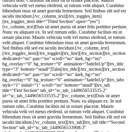
rutrum odio. Curabitur facilisis mi ut ornare placerat. Mauris
vehicula velit vel metus eleifend, ut rutrum velit aliquet. Curabitur
bibendum risus sit amet gravida fermentum. Sed finibus elit sed est
iaculis tincidunt.[/vc_column_text][/trx_toggles_item]
[trx_toggles_item title=“Third Section“ open=“yes“]
[vc_column_text]Duis sit amet purus sit amet felis porttitor pretium.
Nunc eu aliquam ex. In sed rutrum odio. Curabitur facilisis mi ut
ornare placerat. Mauris vehicula velit vel metus eleifend, ut rutrum
velit aliquet. Curabitur bibendum risus sit amet gravida fermentum.
Sed finibus elit sed est iaculis tincidunt.[/vc_column_text]
[/trx_toggles_item][/trx_toggles][trx_line][/trx_section][trx_section
dedicated=“no“ pan=“no“ scroll=“no“ dark_bg=“no“
bg_overlay=“0″ bg_texture=“0″ animation=“fadeInUp“][trx_title
type=“3″ bottom=“small“]Tabs[/trx_title][/trx_section][trx_section
dedicated=“no“ pan=“no“ scroll=“no“ dark_bg=“no“
bg_overlay=“0″ bg_texture=“0″ animation=“fadeInUp“][trx_tabs
style=“1″ initial=“1″ scroll=“no“ bottom=“small“][trx_tab
title=“First Section“ tab_id=“sc_tab_1449656533535-2″
id=“sc_tab_1449656533535-2″][vc_column_text]Duis sit amet
purus sit amet felis porttitor pretium. Nunc eu aliquam ex. In sed
rutrum odio. Curabitur facilisis mi ut ornare placerat. Mauris
vehicula velit vel metus eleifend, ut rutrum velit aliquet. Curabitur
bibendum risus sit amet gravida fermentum. Sed finibus elit sed est
iaculis tincidunt.[/vc_column_text][/trx_tab][trx_tab title=“Second
Section“ tab_id=“sc_tab_1449656533908-3″