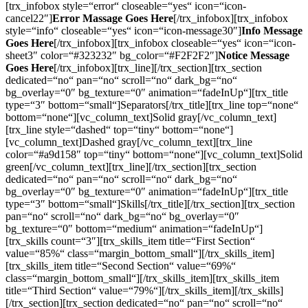
[trx_infobox style=“error“ closeable=“yes“ icon=“icon-
cancel22″]
Error Massage Goes Here
[/trx_infobox][trx_infobox
style=“info“ closeable=“yes“ icon=“icon-message30″]
Info Message
Goes Here
[/trx_infobox][trx_infobox closeable=“yes“ icon=“icon-
sheet3″ color=“#323232″ bg_color=“#F2F2F2″]
Notice Message
Goes Here
[/trx_infobox][trx_line][/trx_section][trx_section
dedicated=“no“ pan=“no“ scroll=“no“ dark_bg=“no“
bg_overlay=“0″ bg_texture=“0″ animation=“fadeInUp“][trx_title
type=“3″ bottom=“small“]Separators[/trx_title][trx_line top=“none“
bottom=“none“][vc_column_text]Solid gray[/vc_column_text]
[trx_line style=“dashed“ top=“tiny“ bottom=“none“]
[vc_column_text]Dashed gray[/vc_column_text][trx_line
color=“#a9d158″ top=“tiny“ bottom=“none“][vc_column_text]Solid
green[/vc_column_text][trx_line][/trx_section][trx_section
dedicated=“no“ pan=“no“ scroll=“no“ dark_bg=“no“
bg_overlay=“0″ bg_texture=“0″ animation=“fadeInUp“][trx_title
type=“3″ bottom=“small“]Skills[/trx_title][/trx_section][trx_section
pan=“no“ scroll=“no“ dark_bg=“no“ bg_overlay=“0″
bg_texture=“0″ bottom=“medium“ animation=“fadeInUp“]
[trx_skills count=“3″][trx_skills_item title=“First Section“
value=“85%“ class=“margin_bottom_small“][/trx_skills_item]
[trx_skills_item title=“Second Section“ value=“69%“
class=“margin_bottom_small“][/trx_skills_item][trx_skills_item
title=“Third Section“ value=“79%“][/trx_skills_item][/trx_skills]
[/trx_section][trx_section dedicated=“no“ pan=“no“ scroll=“no“