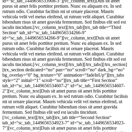
id=“sc_tab_1449656533908-3″][vc_column_text]Duis sit amet
purus sit amet felis porttitor pretium. Nunc eu aliquam ex. In sed
rutrum odio. Curabitur facilisis mi ut ornare placerat. Mauris
vehicula velit vel metus eleifend, ut rutrum velit aliquet. Curabitur
bibendum risus sit amet gravida fermentum. Sed finibus elit sed est
iaculis tincidunt.[/vc_column_text][/trx_tab][trx_tab title=“Third
Section“ tab_id=“sc_tab_1449656534266-9″
id=“sc_tab_1449656534266-9″][vc_column_text]Duis sit amet
purus sit amet felis porttitor pretium. Nunc eu aliquam ex. In sed
rutrum odio. Curabitur facilisis mi ut ornare placerat. Mauris
vehicula velit vel metus eleifend, ut rutrum velit aliquet. Curabitur
bibendum risus sit amet gravida fermentum. Sed finibus elit sed est
iaculis tincidunt.[/vc_column_text][/trx_tab][/trx_tabs][/trx_section]
[trx_section dedicated=“no“ pan=“no“ scroll=“no“ dark_bg=“no“
bg_overlay=“0″ bg_texture=“0″ animation=“fadeInUp“][trx_tabs
style=“2″ initial=“1″ scroll=“no“][trx_tab title=“First Section“
tab_id=“sc_tab_1449656534607-2″ id=“sc_tab_1449656534607-
2″][vc_column_text]Duis sit amet purus sit amet felis porttitor
pretium. Nunc eu aliquam ex. In sed rutrum odio. Curabitur facilisis
mi ut ornare placerat. Mauris vehicula velit vel metus eleifend, ut
rutrum velit aliquet. Curabitur bibendum risus sit amet gravida
fermentum. Sed finibus elit sed est iaculis tincidunt.
[/vc_column_text][/trx_tab][trx_tab title=“Second Section“
tab_id=“sc_tab_1449656534923-7″ id=“sc_tab_1449656534923-
7″][vc_column_text]Duis sit amet purus sit amet felis porttitor