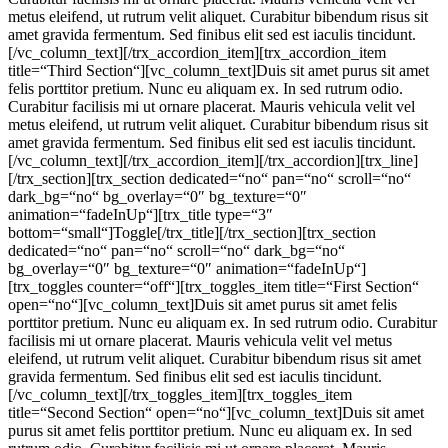
metus eleifend, ut rutrum velit aliquet. Curabitur bibendum risus sit
amet gravida fermentum. Sed finibus elit sed est iaculis tincidunt.
[/vc_column_text][/trx_accordion_item][trx_accordion_item
title=“Third Section“][vc_column_text]Duis sit amet purus sit amet
felis porttitor pretium. Nunc eu aliquam ex. In sed rutrum odio.
Curabitur facilisis mi ut ornare placerat. Mauris vehicula velit vel
metus eleifend, ut rutrum velit aliquet. Curabitur bibendum risus sit
amet gravida fermentum. Sed finibus elit sed est iaculis tincidunt.
[/vc_column_text][/trx_accordion_item][/trx_accordion][trx_line]
[/trx_section][trx_section dedicated=“no“ pan=“no“ scroll=“no“
dark_bg=“no“ bg_overlay=“0″ bg_texture=“0″
animation=“fadeInUp“][trx_title type=“3″
bottom=“small“]Toggle[/trx_title][/trx_section][trx_section
dedicated=“no“ pan=“no“ scroll=“no“ dark_bg=“no“
bg_overlay=“0″ bg_texture=“0″ animation=“fadeInUp“]
[trx_toggles counter=“off“][trx_toggles_item title=“First Section“
open=“no“][vc_column_text]Duis sit amet purus sit amet felis
porttitor pretium. Nunc eu aliquam ex. In sed rutrum odio. Curabitur
facilisis mi ut ornare placerat. Mauris vehicula velit vel metus
eleifend, ut rutrum velit aliquet. Curabitur bibendum risus sit amet
gravida fermentum. Sed finibus elit sed est iaculis tincidunt.
[/vc_column_text][/trx_toggles_item][trx_toggles_item
title=“Second Section“ open=“no“][vc_column_text]Duis sit amet
purus sit amet felis porttitor pretium. Nunc eu aliquam ex. In sed