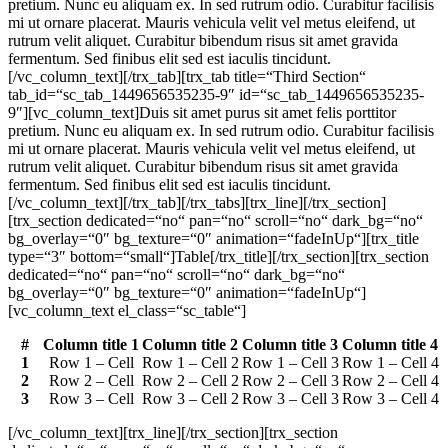
pretium. Nunc eu aliquam ex. In sed rutrum odio. Curabitur facilisis
mi ut ornare placerat. Mauris vehicula velit vel metus eleifend, ut
rutrum velit aliquet. Curabitur bibendum risus sit amet gravida
fermentum. Sed finibus elit sed est iaculis tincidunt.
[/vc_column_text][/trx_tab][trx_tab title=“Third Section“
tab_id=“sc_tab_1449656535235-9″ id=“sc_tab_1449656535235-
9″][vc_column_text]Duis sit amet purus sit amet felis porttitor
pretium. Nunc eu aliquam ex. In sed rutrum odio. Curabitur facilisis
mi ut ornare placerat. Mauris vehicula velit vel metus eleifend, ut
rutrum velit aliquet. Curabitur bibendum risus sit amet gravida
fermentum. Sed finibus elit sed est iaculis tincidunt.
[/vc_column_text][/trx_tab][/trx_tabs][trx_line][/trx_section]
[trx_section dedicated=“no“ pan=“no“ scroll=“no“ dark_bg=“no“
bg_overlay=“0″ bg_texture=“0″ animation=“fadeInUp“][trx_title
type=“3″ bottom=“small“]Table[/trx_title][/trx_section][trx_section
dedicated=“no“ pan=“no“ scroll=“no“ dark_bg=“no“
bg_overlay=“0″ bg_texture=“0″ animation=“fadeInUp“]
[vc_column_text el_class=“sc_table“]
#
Column title 1
Column title 2
Column title 3
Column title 4
1
Row 1 – Cell
Row 1 – Cell 2
Row 1 – Cell 3
Row 1 – Cell 4
2
Row 2 – Cell
Row 2 – Cell 2
Row 2 – Cell 3
Row 2 – Cell 4
3
Row 3 – Cell
Row 3 – Cell 2
Row 3 – Cell 3
Row 3 – Cell 4
[/vc_column_text][trx_line][/trx_section][trx_section