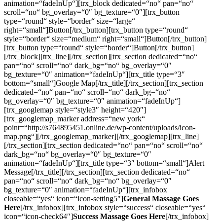
animation=“fadeInUp“][trx_block dedicated=“no“ pan=“no“
scroll=“no“ bg_overlay=“0″ bg_texture=“0″][trx_button
type=“round“ style=“border“ size=“large“
right=“small“]Button[/trx_button][trx_button type=“round“
style=“border“ size=“medium“ right=“small“]Button[/trx_button]
[trx_button type=“round“ style=“border“]Button[/trx_button]
[/trx_block][trx_line][/trx_section][trx_section dedicated=“no“
pan=“no“ scroll=“no“ dark_bg=“no“ bg_overlay=“0″
bg_texture=“0″ animation=“fadeInUp“][trx_title type=“3″
bottom=“small“]Google Map[/trx_title][/trx_section][trx_section
dedicated=“no“ pan=“no“ scroll=“no“ dark_bg=“no“
bg_overlay=“0″ bg_texture=“0″ animation=“fadeInUp“]
[trx_googlemap style=“style3″ height=“420″]
[trx_googlemap_marker address=“new york“
point=“http://s764895451.online.de/wp-content/uploads/icon-
map.png“][/trx_googlemap_marker][/trx_googlemap][trx_line]
[/trx_section][trx_section dedicated=“no“ pan=“no“ scroll=“no“
dark_bg=“no“ bg_overlay=“0″ bg_texture=“0″
animation=“fadeInUp“][trx_title type=“3″ bottom=“small“]Alert
Message[/trx_title][/trx_section][trx_section dedicated=“no“
pan=“no“ scroll=“no“ dark_bg=“no“ bg_overlay=“0″
bg_texture=“0″ animation=“fadeInUp“][trx_infobox
closeable=“yes“ icon=“icon-setting5″]
General Massage Goes
Here
[/trx_infobox][trx_infobox style=“success“ closeable=“yes“
icon=“icon-check64″]
Success Massage Goes Here
[/trx_infobox]