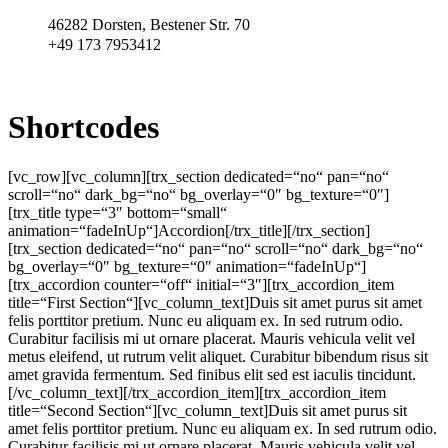
Zum
46282 Dorsten, Bestener Str. 70
Inhalt
+49 173 7953412
wechseln
Shortcodes
[vc_row][vc_column][trx_section dedicated=“no“ pan=“no“
scroll=“no“ dark_bg=“no“ bg_overlay=“0″ bg_texture=“0″]
[trx_title type=“3″ bottom=“small“
animation=“fadeInUp“]Accordion[/trx_title][/trx_section]
[trx_section dedicated=“no“ pan=“no“ scroll=“no“ dark_bg=“no“
bg_overlay=“0″ bg_texture=“0″ animation=“fadeInUp“]
[trx_accordion counter=“off“ initial=“3″][trx_accordion_item
title=“First Section“][vc_column_text]Duis sit amet purus sit amet
felis porttitor pretium. Nunc eu aliquam ex. In sed rutrum odio.
Curabitur facilisis mi ut ornare placerat. Mauris vehicula velit vel
metus eleifend, ut rutrum velit aliquet. Curabitur bibendum risus sit
amet gravida fermentum. Sed finibus elit sed est iaculis tincidunt.
[/vc_column_text][/trx_accordion_item][trx_accordion_item
title=“Second Section“][vc_column_text]Duis sit amet purus sit
amet felis porttitor pretium. Nunc eu aliquam ex. In sed rutrum odio.
Curabitur facilisis mi ut ornare placerat. Mauris vehicula velit vel