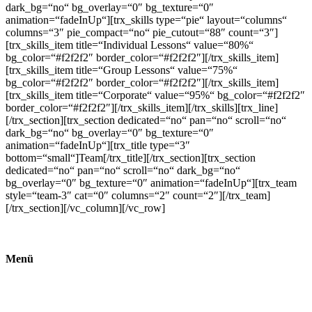
dark_bg=“no“ bg_overlay=“0″ bg_texture=“0″
animation=“fadeInUp“][trx_skills type=“pie“ layout=“columns“
columns=“3″ pie_compact=“no“ pie_cutout=“88″ count=“3″]
[trx_skills_item title=“Individual Lessons“ value=“80%“
bg_color=“#f2f2f2″ border_color=“#f2f2f2″][/trx_skills_item]
[trx_skills_item title=“Group Lessons“ value=“75%“
bg_color=“#f2f2f2″ border_color=“#f2f2f2″][/trx_skills_item]
[trx_skills_item title=“Corporate“ value=“95%“ bg_color=“#f2f2f2″
border_color=“#f2f2f2″][/trx_skills_item][/trx_skills][trx_line]
[/trx_section][trx_section dedicated=“no“ pan=“no“ scroll=“no“
dark_bg=“no“ bg_overlay=“0″ bg_texture=“0″
animation=“fadeInUp“][trx_title type=“3″
bottom=“small“]Team[/trx_title][/trx_section][trx_section
dedicated=“no“ pan=“no“ scroll=“no“ dark_bg=“no“
bg_overlay=“0″ bg_texture=“0″ animation=“fadeInUp“][trx_team
style=“team-3″ cat=“0″ columns=“2″ count=“2″][/trx_team]
[/trx_section][/vc_column][/vc_row]
Menü