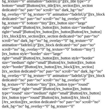
bg_texture=“0″ animation=“fadeInUp“][trx_title type=“3″
bottom=“small“]Buttons[/trx_title][/trx_section][trx_section
dedicated=“no“ pan=“no“ scroll=“no“ dark_bg=“no“
bg_overlay=“0″ bg_texture=“0″ animation=“fadeInUp“][trx_block
dedicated=“no“ pan=“no“ scroll=“no“ bg_overlay=“0″
bg_texture=“0″ bottom=“tiny“][trx_button size=“large“
right=“small“]Button[/trx_button][trx_button size=“medium“
right=“small“]Button[/trx_button][trx_button]Button[/trx_button]
[/trx_block][/trx_section][trx_section dedicated=“no“ pan=“no“
scroll=“no“ dark_bg=“no“ bg_overlay=“0″ bg_texture=“0″
animation=“fadeInUp“][trx_block dedicated=“no“ pan=“no“
scroll=“no“ bg_overlay=“0″ bg_texture=“0″ bottom=“tiny“]
[trx_button style=“border“ size=“large“
right=“small“]Button[/trx_button][trx_button style=“border“
size=“medium“ right=“small“]Button[/trx_button][trx_button
style=“border“]Button[/trx_button][/trx_block][/trx_section]
[trx_section dedicated=“no“ pan=“no“ scroll=“no“ dark_bg=“no“
bg_overlay=“0″ bg_texture=“0″ animation=“fadeInUp“][trx_block
dedicated=“no“ pan=“no“ scroll=“no“ bg_overlay=“0″
bg_texture=“0″ bottom=“tiny“][trx_button type=“round“
size=“large“ right=“small“]Button[/trx_button][trx_button
type=“round“ size=“medium“ right=“small“]Button[/trx_button]
[trx_button type=“round“]Button[/trx_button][/trx_block]
[/trx_section][trx_section dedicated=“no“ pan=“no“ scroll=“no“
dark_bg=“no“ bg_overlay=“0″ bg_texture=“0″