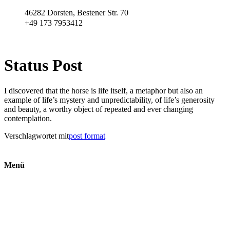
Zum
46282 Dorsten, Bestener Str. 70
Inhalt
+49 173 7953412
wechseln
Status Post
I discovered that the horse is life itself, a metaphor but also an
example of life’s mystery and unpredictability, of life’s generosity
and beauty, a worthy object of repeated and ever changing
contemplation.
Verschlagwortet mit
post format
Menü