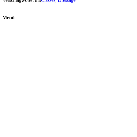
Verschlagwortet mit
Classes
,
Dressage
Menü