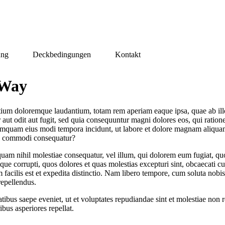
ung
Deckbedingungen
Kontakt
 Way
tium doloremque laudantium, totam rem aperiam eaque ipsa, quae ab illo i
aut odit aut fugit, sed quia consequuntur magni dolores eos, qui ratio
on numquam eius modi tempora incidunt, ut labore et dolore magnam ali
 ea commodi consequatur?
 quam nihil molestiae consequatur, vel illum, qui dolorem eum fugiat, qu
ue corrupti, quos dolores et quas molestias excepturi sint, obcaecati cup
 facilis est et expedita distinctio. Nam libero tempore, cum soluta nob
repellendus.
tibus saepe eveniet, ut et voluptates repudiandae sint et molestiae non 
ibus asperiores repellat.