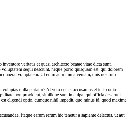
nventore veritatis et quasi architecto beatae vitae dicta sunt,
ne voluptatem sequi nesciunt, neque porro quisquam est, qui dolorem
quam quaerat voluptatem. Ut enim ad minima veniam, quis nostrum
o voluptas nulla pariatur? At vero eos et accusamus et iusto odio
iditate non provident, similique sunt in culpa, qui officia deserunt
is est eligendi optio, cumque nihil impedit, quo minus id, quod maxime
recusandae. Itaque earum rerum hic tenetur a sapiente delectus, ut aut